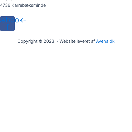
4736 Karrebæksminde
cebook-
f
Copyright
©
2023 ~ Website leveret af
Avena.dk