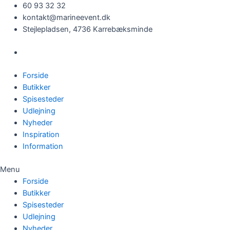
Gå
60 93 32 32
til
kontakt@marineevent.dk
indholdet
Stejlepladsen, 4736 Karrebæksminde
Forside
Butikker
Spisesteder
Udlejning
Nyheder
Inspiration
Information
Menu
Forside
Butikker
Spisesteder
Udlejning
Nyheder